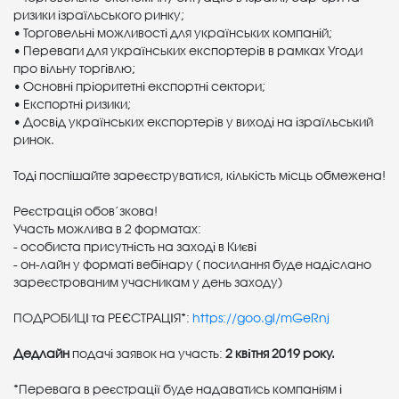
ризики ізраїльського ринку;
• Торговельні можливості для українських компаній;
• Переваги для українських експортерів в рамках Угоди
про вільну торгівлю;
• Основні пріоритетні експортні сектори;
• Експортні ризики;
• Досвід українських експортерів у виході на ізраїльський
ринок.
Тоді поспішайте зареєструватися, кількість місць обмежена!
Реєстрація обов’зкова!
Участь можлива в 2 форматах:
- особиста присутність на заході в Києві
- он-лайн у форматі вебінару ( посилання буде надіслано
зареєстрованим учасникам у день заходу)
ПОДРОБИЦІ та РЕЄСТРАЦІЯ*:
https://goo.gl/mGeRnj
Дедлайн
подачі заявок на участь:
2 квітня 2019 року.
*Перевага в реєстрації буде надаватись компаніям і