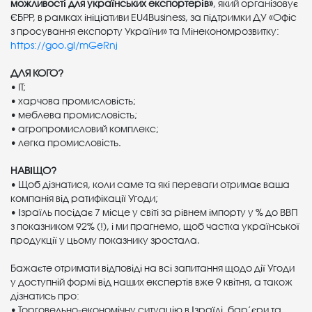
можливості для українських експортерів»
, який організовує
ЄБРР, в рамках ініціативи EU4Business, за підтримки ДУ «Офіс
з просування експорту України» та Мінекономрозвитку:
https://goo.gl/mGeRnj
ДЛЯ КОГО?
• IT;
• харчова промисловість;
• меблева промисловість;
• агропромисловий комплекс;
• легка промисловість.
НАВІЩО?
• Щоб дізнатися, коли саме та які переваги отримає ваша
компанія від ратифікації Угоди;
• Ізраїль посідає 7 місце у світі за рівнем імпорту у % до ВВП
з показником 92% (!), і ми прагнемо, щоб частка української
продукції у цьому показнику зростала.
Бажаєте отримати відповіді на всі запитання щодо дії Угоди
у доступній формі від наших експертів вже 9 квітня, а також
дізнатись про:
• Торговельно-економічну ситуацію в Ізраїлі, бар’єри та