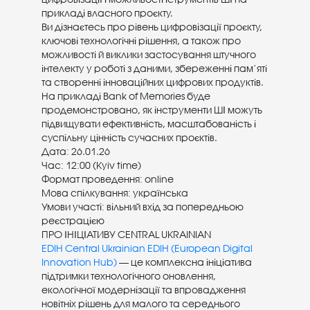
прикладі власного проєкту.
Ви дізнаєтесь про рівень цифровізації проєкту,
ключові технологічні рішення, а також про
можливості й виклики застосування штучного
інтелекту у роботі з даними, збереженні пам’яті
та створенні інноваційних цифрових продуктів.
На прикладі Bank of Memories буде
продемонстровано, як інструменти ШІ можуть
підвищувати ефективність, масштабованість і
суспільну цінність сучасних проєктів.
Дата: 26.01.26
Час: 12:00 (Kyiv time)
Формат проведення: online
Мова спілкування: українська
Умови участі: вільний вхід за попередньою
реєстрацією
ПРО ІНІЦІАТИВУ CENTRAL UKRAINIAN
EDIH Central Ukrainian EDIH (European Digital
Innovation Hub)
— це комплексна ініціатива
підтримки технологічного оновлення,
екологічної модернізації та впровадження
новітніх рішень для малого та середнього