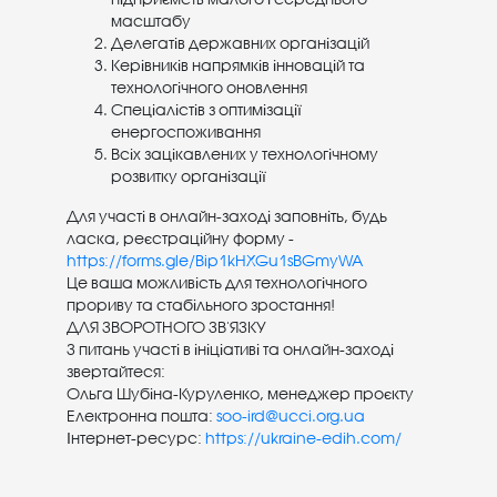
масштабу
Делегатів державних організацій
Керівників напрямків інновацій та
технологічного оновлення
Спеціалістів з оптимізації
енергоспоживання
Всіх зацікавлених у технологічному
розвитку організації
Для участі в онлайн-заході заповніть, будь
ласка, реєстраційну форму -
https://forms.gle/Bip1kHXGu1sBGmyWA
Це ваша можливість для технологічного
прориву та стабільного зростання!
ДЛЯ ЗВОРОТНОГО ЗВ'ЯЗКУ
З питань участі в ініціативі та онлайн-заході
звертайтеся:
Ольга Шубіна-Куруленко, менеджер проєкту
Електронна пошта:
soo-ird@ucci.org.ua
Інтернет-ресурс:
https://ukraine-edih.com/