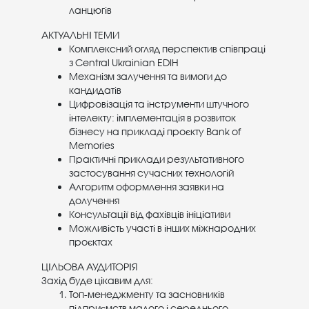
ланцюгів
АКТУАЛЬНІ ТЕМИ
Комплексний огляд перспектив співпраці
з Central Ukrainian EDIH
Механізм залучення та вимоги до
кандидатів
Цифровізація та інструменти штучного
інтелекту: імплементація в розвиток
бізнесу на прикладі проєкту Bank of
Memories
Практичні приклади результативного
застосування сучасних технологій
Алгоритм оформлення заявки на
долучення
Консультації від фахівців ініціативи
Можливість участі в інших міжнародних
проєктах
ЦІЛЬОВА АУДИТОРІЯ
Захід буде цікавим для:
Топ-менеджменту та засновників
підприємств малого і середнього