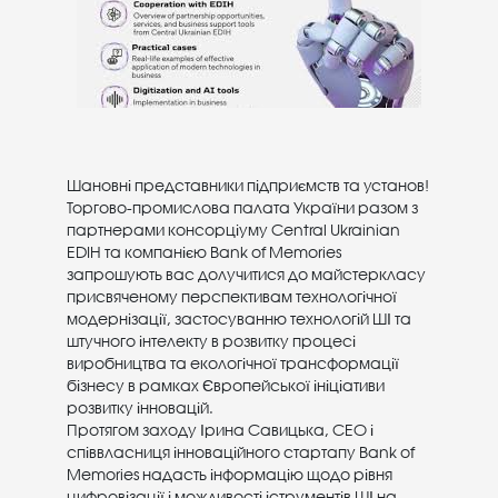
Шановні представники підприємств та установ!
Торгово-промислова палата України разом з
партнерами консорціуму Central Ukrainian
EDIH та компанією Bank of Memories
запрошують вас долучитися до майстеркласу
присвяченому перспективам технологічної
модернізації, застосуванню технологій ШІ та
штучного інтелекту в розвитку процесі
виробництва та екологічної трансформації
бізнесу в рамках Європейської ініціативи
розвитку інновацій.
Протягом заходу Ірина Савицька, CEO і
співвласниця інноваційного стартапу Bank of
Memories надасть інформацію щодо рівня
цифровізації і можливості іструментів ШІ на