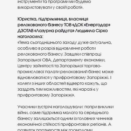
інструменти та програми ми будемо
використовувати у своїй роботі».
Юристка, підприємниця, власниця
релокованого бізнесу ТОВ «ДОК «Енергодар»
ДЗОТАВ «Лазурна райдуга» Людмила Сірко
наголосила:
«Тема сьогоднішнього заходу дуже актуальна,
особливо в розрізі відновлення роботи
релокованого бізнесу. Завдяки співпраці
Запорізької ОВА, Департаменту економіки,
Центру зайнятості та Запорізької торгово-
промислової палати релокований бізнес може
відновлюватися у прифронтовому Запоріжжі. І
колеги з інших областей відверто кажуть, що
заздрять тим можливостям, які наразі є у
прифронтовому Запоріжжі».
Учасники зустрічі наголошували: попри виклики
війни, саме підтримка малого та середнього
бізнесу залишається одним із головних чинників
економічної стійкості прифронтових регіонів. А
розвиток партнерств між громадами,