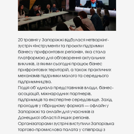
20 травня у Запоріжжі відбулася нетворкінг-
зустріч «Інструменти та проєкти підтримки
бізнесу прифронтових регіонів», яка стала
платформою для обговорення актуальних
викликів, із якими сьогодні працює бізнес
прифронтових територій, а також практичних
механізмів підтримки малого та середнього
підприємництва.
Подія об’єднала представників влади, бізнес-
асоціацій, міжнародних партнерів,
підприємців та експертне середовище. Захід
проходив у гібридному форматі — офлайн у
Запоріжжі та онлайн для учасників із
Донецької області й інших регіонів.
Організаторами зустрічі виступили Запорізька
торгово-промислова палата у співпраці з