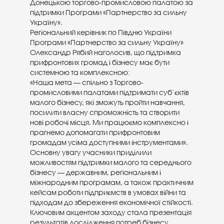
Донецькою торгово-промисловою палатою за
підтримки Програми «Партнерство за сильну
Україну».
Регіональний керівник по Півдню України
Програми «Партнерство за сильну Україну»
Олександр Рябий наголосив, що підтримка
прифронтових громад і бізнесу має бути
системною та комплексною:
«Наша мета — спільно з Торгово-
промисловими палатами підтримати суб’єктів
малого бізнесу, які зможуть пройти навчання,
посилити власну спроможність та створити
нові робочі місця. Ми працюємо комплексно і
прагнемо допомагати прифронтовим
громадам усіма доступними інструментами».
Основну увагу учасники приділили
можливостям підтримки малого та середнього
бізнесу — державним, регіональним і
міжнародним програмам, а також практичним
кейсам роботи підприємств в умовах війни та
підходам до збереження економічної стійкості.
Ключовим акцентом заходу стала презентація
результатів дослідження потреб бізнесу