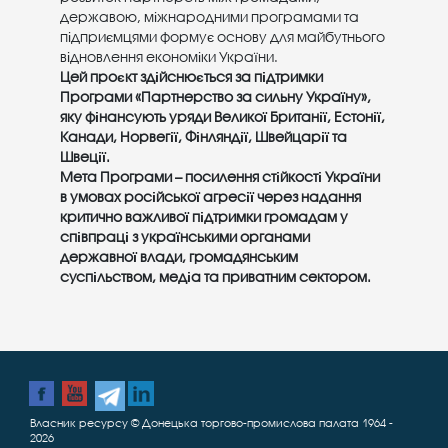
державою, міжнародними програмами та
підприємцями формує основу для майбутнього
відновлення економіки України.
Цей проєкт здійснюється за підтримки
Програми «Партнерство за сильну Україну»,
яку фінансують уряди Великої Британії, Естонії,
Канади, Норвегії, Фінляндії, Швейцарії та
Швеції.
Мета Програми – посилення стійкості України
в умовах російської агресії через надання
критично важливої підтримки громадам у
співпраці з українськими органами
державної влади, громадянським
суспільством, медіа та приватним сектором.
Власник ресурсу © Донецька торгово-промислова палата 1964 -
2026