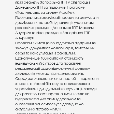
який реалізує Запорізька ТПП у співпраці з
Донецькою ТПП за підтримки Програми
«Партнерство за сильну Україну».
Про напрямки реалізації проєкту та результати
дослідження потреб підприємців учасникам
розповіли президент Донецької ТПП Максим
Ануфрієв та віцепрезидент Запорізької ТПП
Андрій Куц.
Протягом 12 місяців понад тисяча підприємців
зможуть долучитися до вебінарів, тематичних
сесій та консультацій із фахівцями.
Щонайменше 100 компаній отримають
індивідуальний супровід та практичні
рекомендації щодо відновлення і розвитку
діяльності в умовах підвищених ризиків.
Серед запланованих активностей — воркшопи
з питань стійкості бізнесу та антикризового
управління, індивідуальні консультації, заходи
для розвитку партнерств, онлайн-візити на
підприємства для обміну досвідом та
оновлення бізнес-послуг відповідно до
актуальних потреб ММСП.