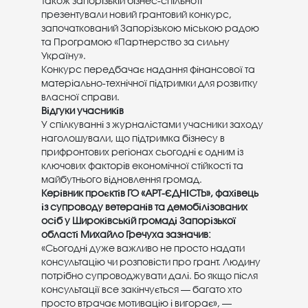
Також запорізькій бізнес-спільноті
презентували новий грантовий конкурс,
започаткований Запорізькою міською радою
та Програмою «Партнерство за сильну
Україну».
Конкурс передбачає надання фінансової та
матеріально-технічної підтримки для розвитку
власної справи.
Відгуки учасників
У спілкуванні з журналістами учасники заходу
наголошували, що підтримка бізнесу в
прифронтових регіонах сьогодні є одним із
ключових факторів економічної стійкості та
майбутнього відновлення громад.
Керівник проєктів ГО «АРТ-ЄДНІСТЬ», фахівець
із супроводу ветеранів та демобілізованих
осіб у Широківській громаді Запорізької
області Михайло Гречуха зазначив:
«Сьогодні дуже важливо не просто надати
консультацію чи розповісти про грант. Людину
потрібно супроводжувати далі. Бо якщо після
консультації все закінчується — багато хто
просто втрачає мотивацію і вигорає», —