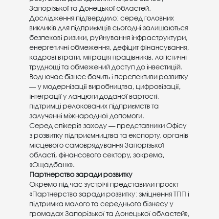
Запорізької та Донецької областей.
Дослідження підтвердило: серед головних
викликів для підприємців сьогодні залишаються
безпекові ризики, руйнування інфраструктури,
енергетичні обмеження, дефіцит фінансування,
кадрові втрати, міграція працівників, логістичні
труднощі та обмежений доступ до інвестицій.
Водночас бізнес бачить і перспективи розвитку
— у модернізації виробництва, цифровізації,
інтеграції у ланцюги доданої вартості,
підтримці релокованих підприємств та
залученні міжнародної допомоги.
Серед спікерів заходу — представники Офісу
з розвитку підприємництва та експорту, органів
місцевого самоврядування Запорізької
області, фінансового сектору, зокрема,
«Ощадбанк».
Партнерство заради розвитку
Окремо під час зустрічі представили проєкт
«Партнерство заради розвитку: зміцнення ТПП і
підтримка малого та середнього бізнесу у
громадах Запорізької та Донецької областей»,