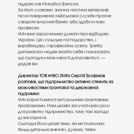
підкреслив Михайло Гречуха.
За його словами, значна частина ветеранів
після повернення з військової служби прагне
створити власний бізнес або здобути нову
професію.
«Ми вже зараз маємо думати про відбудову
України. Це і сільське господарство, і
виробництво, і професійна освіта. Треба
допомагати людям знайти себе і показувати,
що сьогодні є можливості для розвитку», —
додав він.
Директор ТОВ «НВО ЗМК» Сергій Трофімов
розповів, що підприємство активно стежить за
можливостями грантової та державної
підтримки:
«Ми користуємося актуальними грантовими
програмами. Нам цікаво залучати ресурси
для розвитку підприємства, тому такі заходи
дуже корисні.
Сьогодні були цікаві теми, які ми плануємо
більш детально вивчити. Думаю, певні